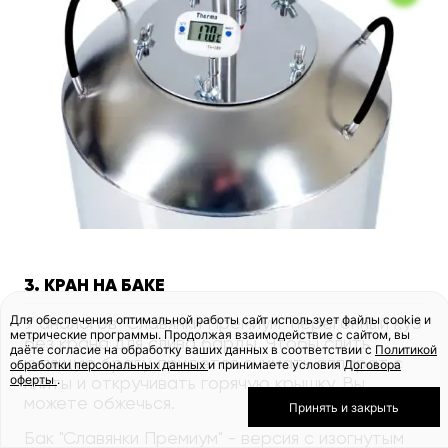
3. КРАН НА БАКЕ
Для обеспечения оптимальной работы сайт использует файлы cookie и
У аналогов "Славянки Премиум" перегонный куб
метрические программы. Продолжая взаимодействие с сайтом, вы
без крана для слива барды. Чтобы слить
даёте согласие на обработку ваших данных в соответствии с
Политикой
кипящую брагу, придется снимать аппарат с
обработки персональных данных
и принимаете условия
Договора
оферты
.
плиты и откручивать горячую крышку. Вы
можете обжечься.
Принять и закрыть
Бак "Славянки Премиум" - версия с изогнутым