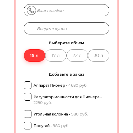
Выберите объем
15 л
17 л
22 л
30 л
Добавьте в заказ
4680 руб.
Аппарат Пионер -
Регулятор мощности для Пионера -
2290 руб.
980 руб.
Угольная колонна -
980 руб.
Попугай -